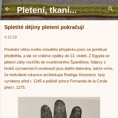
Přeskočit na hlavní obsah
Pletení, tkaní...
Spletité dějiny pletení pokračují
4.10.18
Poslední větou svého minulého příspěvku jsem se poněkud
předběhla, a tak se vrátíme zpátky do 13. století. Z Egypta se
pletení záhy rozšířilo do muslimského Španělska. Nálezy z
hrobů významných osobností jsou dobře datovány, takže víme,
že hedvábné rukavice arcibiskupa Rodriga Ximeneze byly
vyrobeny před r. 1245 a polštář prince Fernanda de la Cerda
před r. 1275.