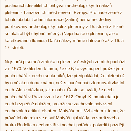
posledních desetiletích přibývá i archeologických nálezů
pletenin z hanzovních měst severní Evropy. Pro naše země z
tohoto období žádné informace (zatím) nemáme. Jediný
publikovaný archeologický nález pleteniny z 15. století z Plzně
se ukázal být chybně určený. (Nejedná se o pleteninu, ale o
karetkovanou tkanici.) Další nálezy máme datované až z 16. a
17. století.
Nejstarší písemná zmínka o pletení v českých zemích pochází
z r. 1570. Vzhledem k tomu, že se týká vystoupení pražských
punčochářů z cechu soukeníků, lze předpokládat, že pletení už
bylo nějakou dobu známo, než si punčocháři zformovali vlastní
cech. Ale je otázkou, jak dlouho. Často se uvádí, že cech
punčochářů v Praze vznikl v r. 1612. Omyl. K tomuto datu je
cech bezpečně doložen, protože se zachovalo potvrzení
cechovních artikulí císařem Matyášem I. Vzhledem k tomu, že
právě tohoto roku se císař Matyáš ujal vlády po smrti svého
bratra Rudolfa a cechmistři si nechali pořádek potvrdit i později