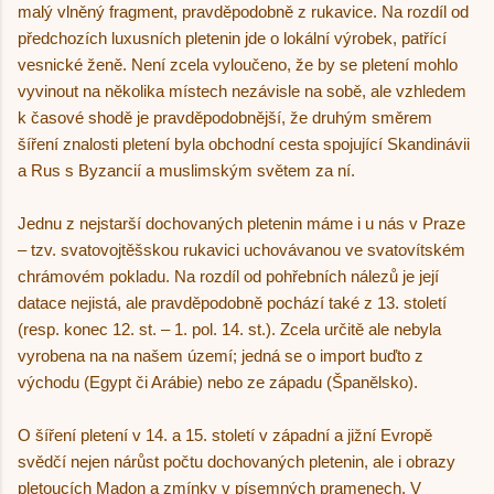
malý vlněný fragment, pravděpodobně z rukavice. Na rozdíl od
předchozích luxusních pletenin jde o lokální výrobek, patřící
vesnické ženě. Není zcela vyloučeno, že by se pletení mohlo
vyvinout na několika místech nezávisle na sobě, ale vzhledem
k časové shodě je pravděpodobnější, že druhým směrem
šíření znalosti pletení byla obchodní cesta spojující Skandinávii
a Rus s Byzancií a muslimským světem za ní.
Jednu z nejstarší dochovaných pletenin máme i u nás v Praze
– tzv. svatovojtěšskou rukavici uchovávanou ve svatovítském
chrámovém pokladu. Na rozdíl od pohřebních nálezů je její
datace nejistá, ale pravděpodobně pochází také z 13. století
(resp. konec 12. st. – 1. pol. 14. st.). Zcela určitě ale nebyla
vyrobena na na našem území; jedná se o import buďto z
východu (Egypt či Arábie) nebo ze západu (Španělsko).
O šíření pletení v 14. a 15. století v západní a jižní Evropě
svědčí nejen nárůst počtu dochovaných pletenin, ale i obrazy
pletoucích Madon a zmínky v písemných pramenech. V