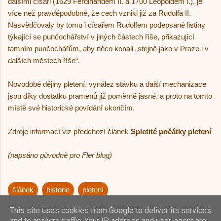
dalšími císaři (1629 Ferdinandem II. a 1700 Leopoldem I.), je
více než pravděpodobné, že cech vznikl již za Rudolfa II.
Nasvědčovaly by tomu i císařem Rudolfem podepsané listiny
týkající se punčochářství v jiných částech říše, přikazující
tamním punčochářům, aby něco konali „stejně jako v Praze i v
dalších městech říše“.
Novodobé dějiny pletení, vynález stávku a další mechanizace
jsou díky dostatku pramenů již poměrně jasné, a proto na tomto
místě své historické povídání ukončím.
Zdroje informací viz předchozí článek
Spletité počátky pletení
(napsáno původně pro Fler blog)
článek
historie
pletení
This site uses cookies from Google to deliver its services
and to analyze traffic. Your IP address and user-agent are